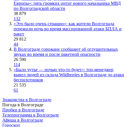
Европы»: пять громких цитат нового начальника МВД
по Волгоградской области
38 879
132
«Это было очень страшно»: как жители Волгограда
пережили ночь во время массированной атаки БПЛА и
ракет
29 812
44
В Волгограде горожане сообщают об оглушительных
звуках во время и после ракетной опасности
26 590
114
«Было чутье — ночью что-то будет»: топ-менеджер
вывел людей из склада Wildberries в Волгограде до атаки
беспилотников
21 535
61
Знакомства в Волгограде
Погода в Волгограде
Пробки в Волгограде
Телепрограмма в Волгограде
Афиша в Волгограде
Гороскоп