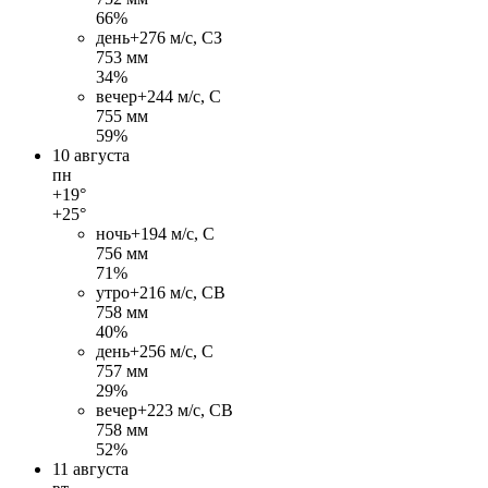
66%
день
+27
6 м/c, СЗ
753 мм
34%
вечер
+24
4 м/c, С
755 мм
59%
10 августа
пн
+19°
+25°
ночь
+19
4 м/c, С
756 мм
71%
утро
+21
6 м/c, СВ
758 мм
40%
день
+25
6 м/c, С
757 мм
29%
вечер
+22
3 м/c, СВ
758 мм
52%
11 августа