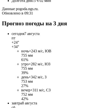
Долгота дня
15 ч 02 мин
Данные pogoda.ngs.ru.
Обновлено в 09:31
Прогноз погоды на 3 дня
сегодня
7 августа
пт
+24°
+34°
ночь
+24
3 м/c, ЮВ
755 мм
61%
утро
+28
2 м/c, ЮЗ
755 мм
39%
день
+34
2 м/c, З
753 мм
27%
вечер
+31
1 м/c, СЗ
752 мм
42%
завтра
8 августа
сб