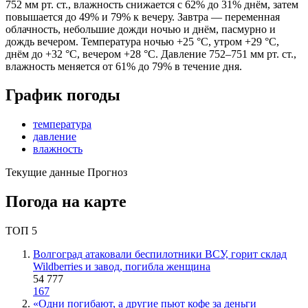
752 мм рт. ст., влажность снижается с 62% до 31% днём, затем
повышается до 49% и 79% к вечеру. Завтра — переменная
облачность, небольшие дожди ночью и днём, пасмурно и
дождь вечером. Температура ночью +25 °C, утром +29 °C,
днём до +32 °C, вечером +28 °C. Давление 752–751 мм рт. ст.,
влажность меняется от 61% до 79% в течение дня.
График погоды
температура
давление
влажность
Текущие данные
Прогноз
Погода на карте
ТОП 5
Волгоград атаковали беспилотники ВСУ, горит склад
Wildberries и завод, погибла женщина
54 777
167
«Одни погибают, а другие пьют кофе за деньги