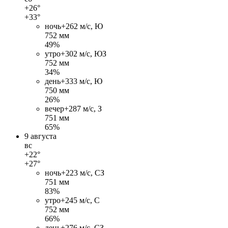
+26°
+33°
ночь
+26
2 м/c, Ю
752 мм
49%
утро
+30
2 м/c, ЮЗ
752 мм
34%
день
+33
3 м/c, Ю
750 мм
26%
вечер
+28
7 м/c, З
751 мм
65%
9 августа
вс
+22°
+27°
ночь
+22
3 м/c, СЗ
751 мм
83%
утро
+24
5 м/c, С
752 мм
66%
день
+27
6 м/c, СЗ