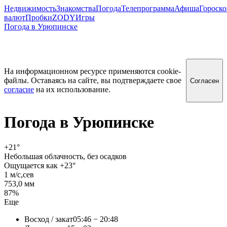
Недвижимость
Знакомства
Погода
Телепрограмма
Афиша
Гороск
валют
Пробки
ZODY
Игры
Погода в Урюпинске
На информационном ресурсе применяются cookie-
файлы. Оставаясь на сайте, вы подтверждаете свое
Согласен
согласие
на их использование.
Погода в
Урюпинске
+21
°
Небольшая облачность, без осадков
Ощущается как +23°
1 м/c,сев
753,0 мм
87%
Еще
Восход / закат
05:46 − 20:48