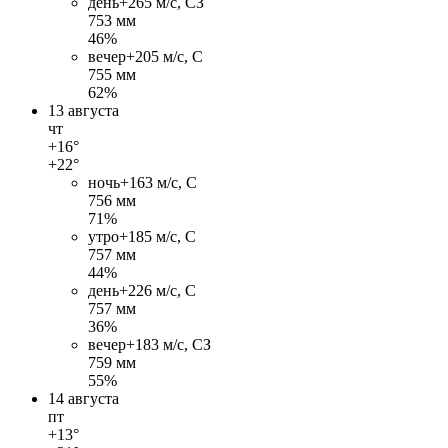
день
+26
5 м/c, СЗ
753 мм
46%
вечер
+20
5 м/c, С
755 мм
62%
13 августа
чт
+16°
+22°
ночь
+16
3 м/c, С
756 мм
71%
утро
+18
5 м/c, С
757 мм
44%
день
+22
6 м/c, С
757 мм
36%
вечер
+18
3 м/c, СЗ
759 мм
55%
14 августа
пт
+13°