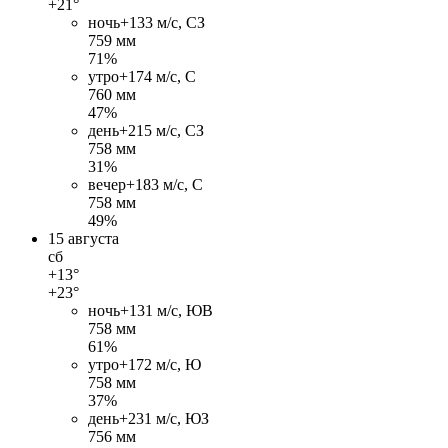
+21°
ночь
+13
3 м/c, СЗ
759 мм
71%
утро
+17
4 м/c, С
760 мм
47%
день
+21
5 м/c, СЗ
758 мм
31%
вечер
+18
3 м/c, С
758 мм
49%
15 августа
сб
+13°
+23°
ночь
+13
1 м/c, ЮВ
758 мм
61%
утро
+17
2 м/c, Ю
758 мм
37%
день
+23
1 м/c, ЮЗ
756 мм