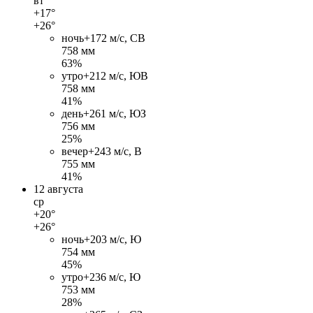
вт
+17°
+26°
ночь
+17
2 м/c, СВ
758 мм
63%
утро
+21
2 м/c, ЮВ
758 мм
41%
день
+26
1 м/c, ЮЗ
756 мм
25%
вечер
+24
3 м/c, В
755 мм
41%
12 августа
ср
+20°
+26°
ночь
+20
3 м/c, Ю
754 мм
45%
утро
+23
6 м/c, Ю
753 мм
28%