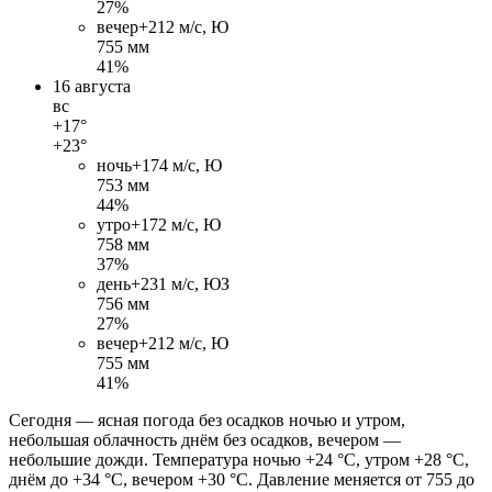
27%
вечер
+21
2 м/c, Ю
755 мм
41%
16 августа
вс
+17°
+23°
ночь
+17
4 м/c, Ю
753 мм
44%
утро
+17
2 м/c, Ю
758 мм
37%
день
+23
1 м/c, ЮЗ
756 мм
27%
вечер
+21
2 м/c, Ю
755 мм
41%
Сегодня — ясная погода без осадков ночью и утром,
небольшая облачность днём без осадков, вечером —
небольшие дожди. Температура ночью +24 °C, утром +28 °C,
днём до +34 °C, вечером +30 °C. Давление меняется от 755 до