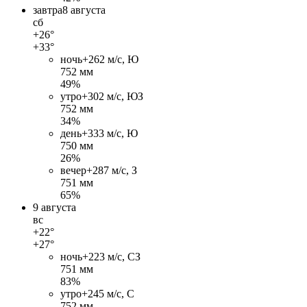
завтра
8 августа
сб
+26°
+33°
ночь
+26
2 м/c, Ю
752 мм
49%
утро
+30
2 м/c, ЮЗ
752 мм
34%
день
+33
3 м/c, Ю
750 мм
26%
вечер
+28
7 м/c, З
751 мм
65%
9 августа
вс
+22°
+27°
ночь
+22
3 м/c, СЗ
751 мм
83%
утро
+24
5 м/c, С
752 мм