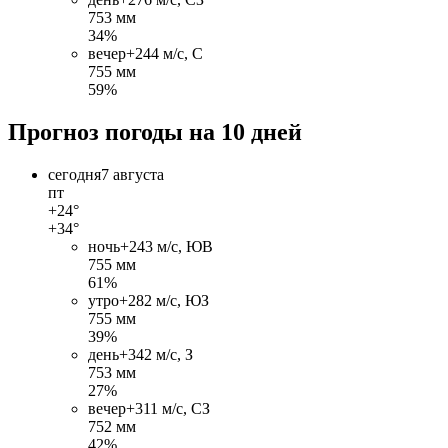
753 мм
34%
вечер
+24
4 м/c, С
755 мм
59%
Прогноз погоды на 10 дней
сегодня
7 августа
пт
+24°
+34°
ночь
+24
3 м/c, ЮВ
755 мм
61%
утро
+28
2 м/c, ЮЗ
755 мм
39%
день
+34
2 м/c, З
753 мм
27%
вечер
+31
1 м/c, СЗ
752 мм
42%